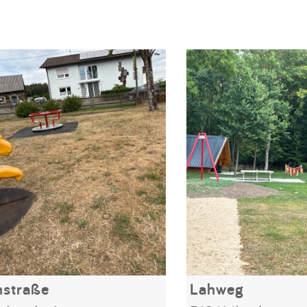
nstraße
Lahweg