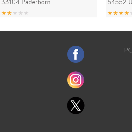
33104 Paderborn
54552 Ü
P