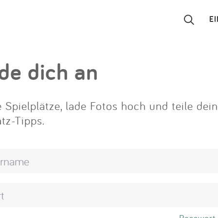
E
Suchen
de dich an
Eintragen
 Spielplätze, lade Fotos hoch und teile dei
App
atz-Tipps.
Blog
Partner
Kontakt
Passwort