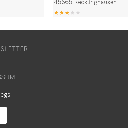
45665 Recklinghausen
SLETTER
SSUM
wegs: