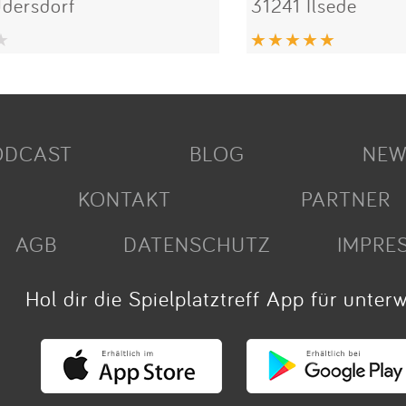
dersdorf
31241 Ilsede
ODCAST
BLOG
NEW
KONTAKT
PARTNER
AGB
DATENSCHUTZ
IMPRE
Hol dir die Spielplatztreff App für unter