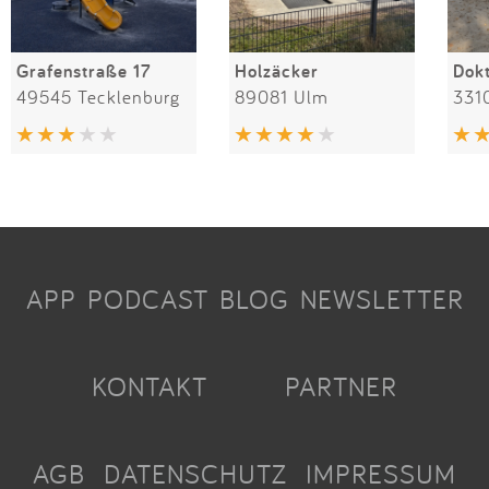
Grafenstraße 17
Holzäcker
49545 Tecklenburg
89081 Ulm
331
APP
PODCAST
BLOG
NEWSLETTER
KONTAKT
PARTNER
AGB
DATENSCHUTZ
IMPRESSUM