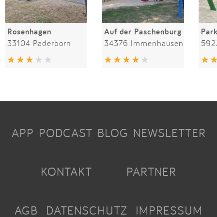
Rosenhagen
Auf der Paschenburg
Par
33104 Paderborn
34376 Immenhausen
592
APP
PODCAST
BLOG
NEWSLETTER
KONTAKT
PARTNER
AGB
DATENSCHUTZ
IMPRESSUM