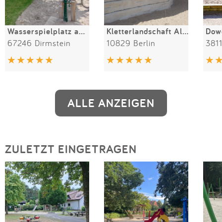
Wasserspielplatz am Eckbach
Kletterlandschaft Alpen und Ruine Schöneberger Schleife
67246 Dirmstein
10829 Berlin
381
ALLE ANZEIGEN
ZULETZT EINGETRAGEN