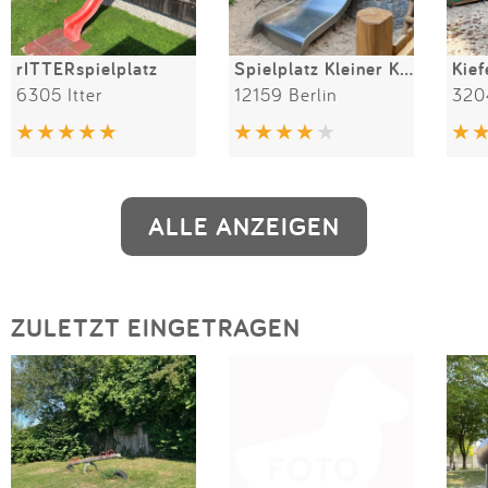
rITTERspielplatz
Spielplatz Kleiner König
Kie
6305 Itter
12159 Berlin
320
ALLE ANZEIGEN
ZULETZT EINGETRAGEN