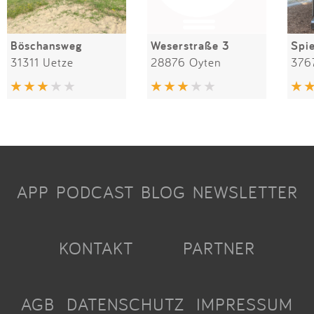
Böschansweg
Weserstraße 3
31311 Uetze
28876 Oyten
376
APP
PODCAST
BLOG
NEWSLETTER
KONTAKT
PARTNER
AGB
DATENSCHUTZ
IMPRESSUM