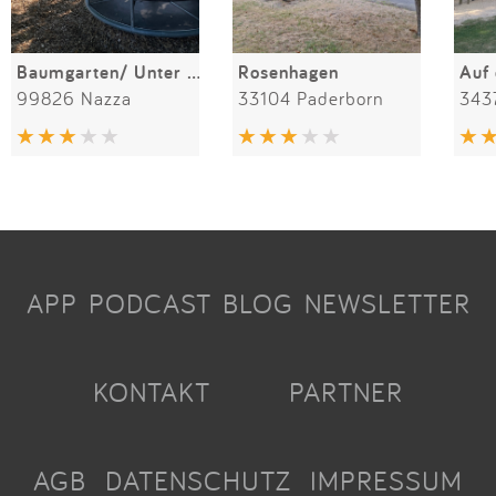
Baumgarten/ Unter den Linden
Rosenhagen
Auf
99826 Nazza
33104 Paderborn
343
APP
PODCAST
BLOG
NEWSLETTER
KONTAKT
PARTNER
AGB
DATENSCHUTZ
IMPRESSUM