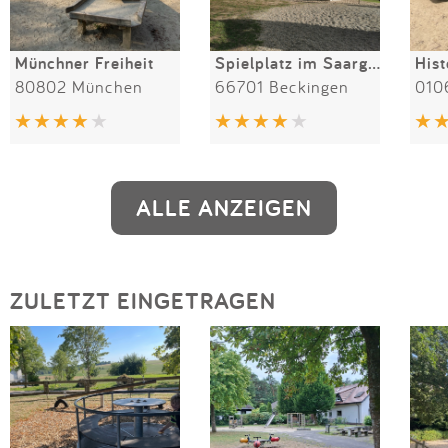
Münchner Freiheit
Spielplatz im Saargarten
80802 München
66701 Beckingen
010
ALLE ANZEIGEN
ZULETZT EINGETRAGEN