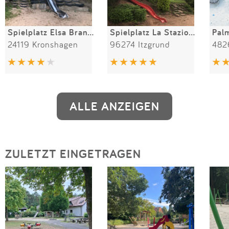
Spielplatz Elsa Brandström Park
Spielplatz La Stazione
Palm
24119 Kronshagen
96274 Itzgrund
482
ALLE ANZEIGEN
ZULETZT EINGETRAGEN