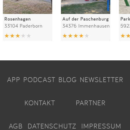
Rosenhagen
Auf der Paschenburg
Par
33104 Paderborn
34376 Immenhausen
592
APP
PODCAST
BLOG
NEWSLETTER
KONTAKT
PARTNER
AGB
DATENSCHUTZ
IMPRESSUM