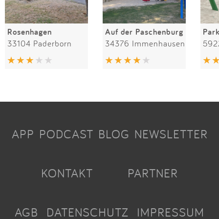
Rosenhagen
Auf der Paschenburg
Par
33104 Paderborn
34376 Immenhausen
592
APP
PODCAST
BLOG
NEWSLETTER
KONTAKT
PARTNER
AGB
DATENSCHUTZ
IMPRESSUM