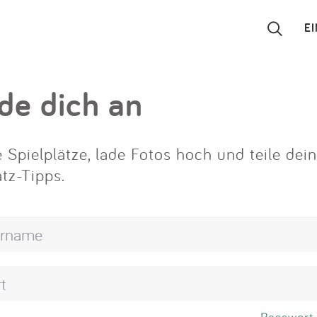
E
Suchen
de dich an
Eintragen
 Spielplätze, lade Fotos hoch und teile dei
App
atz-Tipps.
Blog
Partner
Kontakt
Passwort