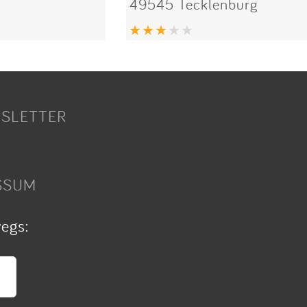
49545 Tecklenburg
SLETTER
SSUM
wegs: