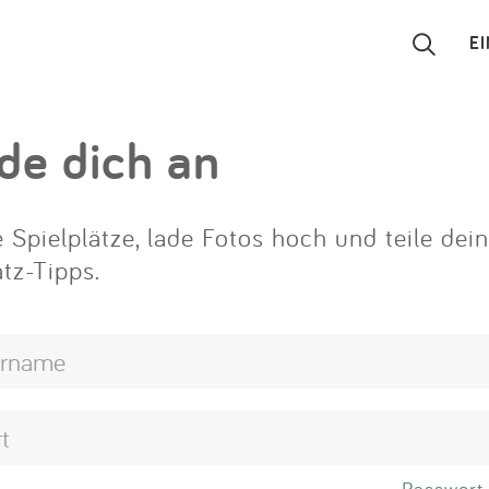
E
Suchen
de dich an
Eintragen
 Spielplätze, lade Fotos hoch und teile dei
App
atz-Tipps.
Blog
Partner
Kontakt
Passwort