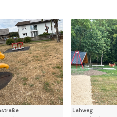
nstraße
Lahweg