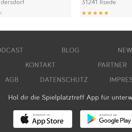
dersdorf
31241 Ilsede
ODCAST
BLOG
NEW
KONTAKT
PARTNER
AGB
DATENSCHUTZ
IMPRE
Hol dir die Spielplatztreff App für unter