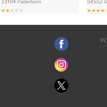
33104 Paderborn
54552 Ü
P