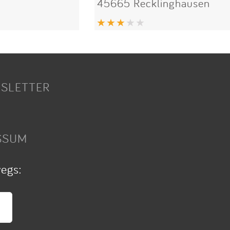
45665 Recklinghausen
SLETTER
SSUM
wegs: