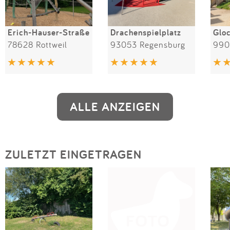
Erich-Hauser-Straße
Drachenspielplatz
Glo
78628 Rottweil
93053 Regensburg
990
ALLE ANZEIGEN
ZULETZT EINGETRAGEN