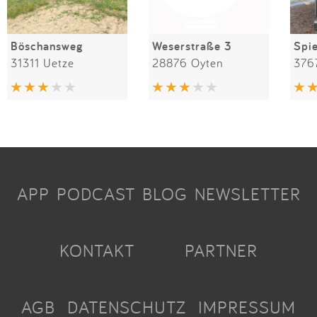
Böschansweg
Weserstraße 3
31311 Uetze
28876 Oyten
376
APP
PODCAST
BLOG
NEWSLETTER
KONTAKT
PARTNER
AGB
DATENSCHUTZ
IMPRESSUM