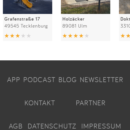
Grafenstraße 17
Holzäcker
49545 Tecklenburg
89081 Ulm
331
APP
PODCAST
BLOG
NEWSLETTER
KONTAKT
PARTNER
AGB
DATENSCHUTZ
IMPRESSUM