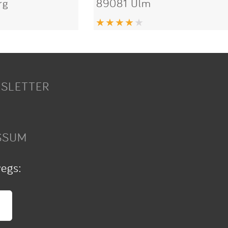
rg
89081 Ulm
SLETTER
SSUM
wegs: