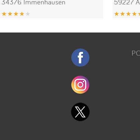
34376 Immenhausen
59227 A
P