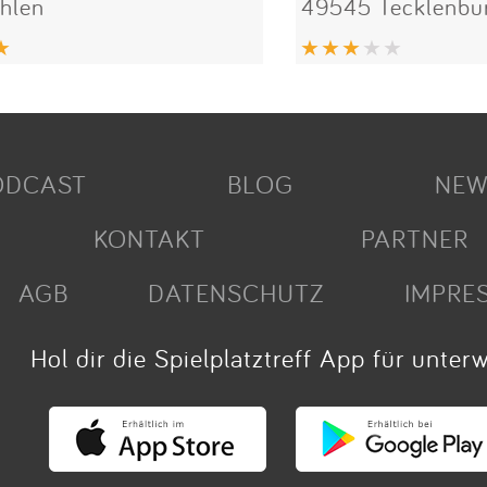
hlen
49545 Tecklenbu
ODCAST
BLOG
NEW
KONTAKT
PARTNER
AGB
DATENSCHUTZ
IMPRE
Hol dir die Spielplatztreff App für unter