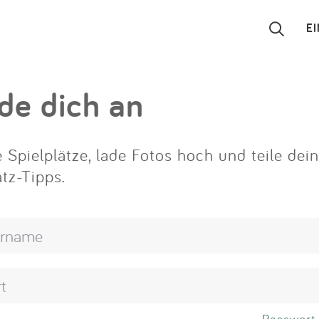
E
Suchen
de dich an
Eintragen
 Spielplätze, lade Fotos hoch und teile dei
App
atz-Tipps.
Blog
Partner
Kontakt
Passwort