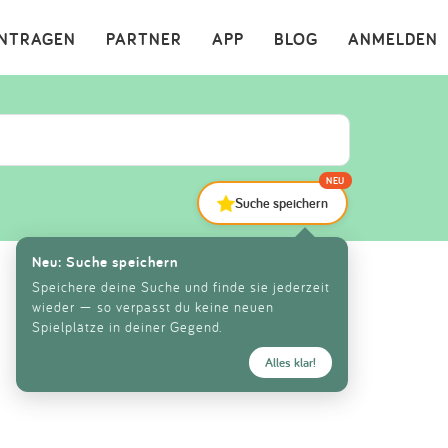
×
INTRAGEN
PARTNER
APP
BLOG
ANMELDEN
NEU
Suche speichern
Neu: Suche speichern
Speichere deine Suche und finde sie jederzeit
wieder — so verpasst du keine neuen
Spielplätze in deiner Gegend.
Alles klar!