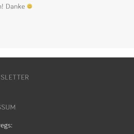
en! Danke
SLETTER
SSUM
wegs: