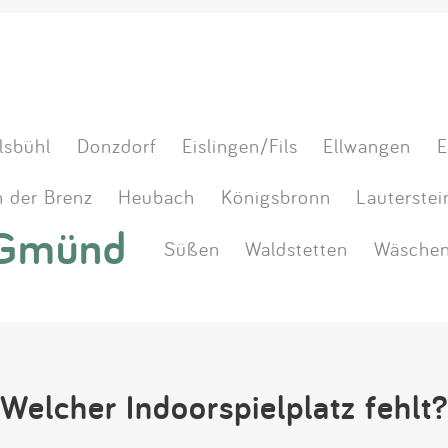
lsbühl
Donzdorf
Eislingen/Fils
Ellwangen
E
 der Brenz
Heubach
Königsbronn
Lauterstei
 Gmünd
Süßen
Waldstetten
Wäschen
Welcher Indoorspielplatz fehlt?