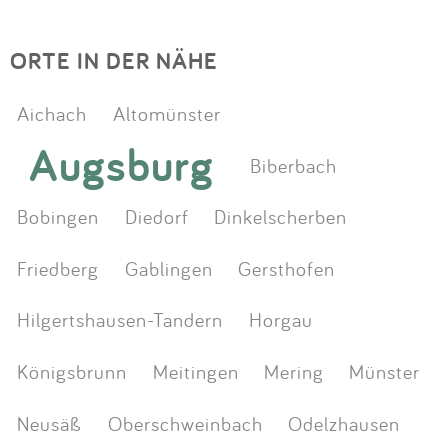
ORTE IN DER NÄHE
Aichach
Altomünster
Augsburg
Biberbach
Bobingen
Diedorf
Dinkelscherben
Friedberg
Gablingen
Gersthofen
Hilgertshausen-Tandern
Horgau
Königsbrunn
Meitingen
Mering
Münster
Neusäß
Oberschweinbach
Odelzhausen