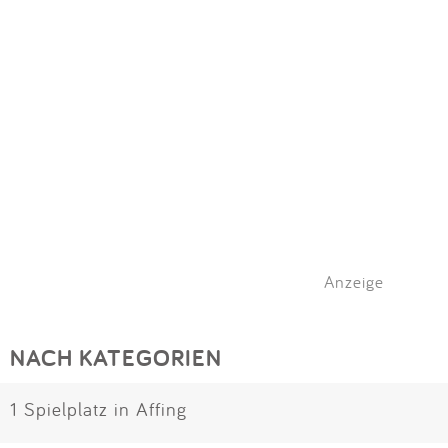
Impressum
Meiste Bewertungen
SPIELGERÄTE
Anmelden
Alle Filter (1) zurücksetzen
Anzeige
NACH KATEGORIEN
1 Spielplatz in Affing