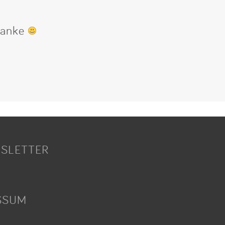
 Danke
SLETTER
SSUM