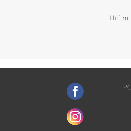
Hilf m
P