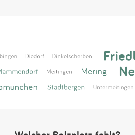
Fried
bingen
Diedorf
Dinkelscherben
Ne
Mering
Mammendorf
Meitingen
bmünchen
Stadtbergen
Untermeitingen
Welcher Bolzplatz fehlt?