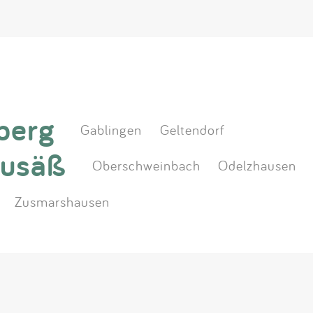
berg
Gablingen
Geltendorf
usäß
Oberschweinbach
Odelzhausen
Zusmarshausen