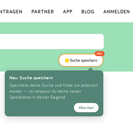
×
INTRAGEN
PARTNER
APP
BLOG
ANMELDEN
NEU
Suche speichern
Neu: Suche speichern
Speichere deine Suche und finde sie jederzeit
wieder — so verpasst du keine neuen
Spielplätze in deiner Gegend.
Alles klar!