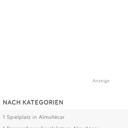
Impressum
Meiste Bewertungen
SPIELGERÄTE
Anmelden
Alle Filter (1) zurücksetzen
Anzeige
NACH KATEGORIEN
1 Spielplatz in Almuñécar