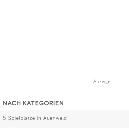
Impressum
Meiste Bewertungen
SPIELGERÄTE
Anmelden
Alle Filter (1) zurücksetzen
Anzeige
NACH KATEGORIEN
5 Spielplätze in Auenwald