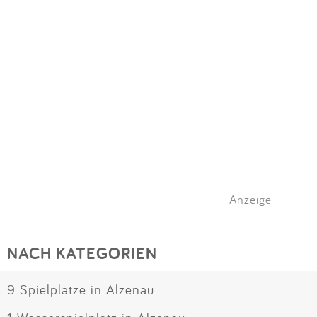
Impressum
Meiste Bewertungen
SPIELGERÄTE
Anmelden
Alle Filter (1) zurücksetzen
Anzeige
NACH KATEGORIEN
9 Spielplätze in Alzenau