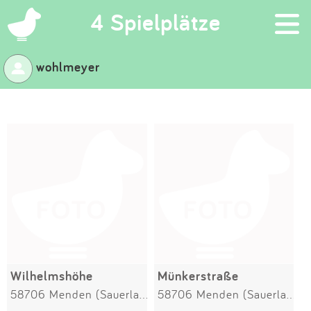
×
4 Spielplätze
wohlmeyer
Suchen
Eintragen
App
Blog
Partner
Kontakt
Wilhelmshöhe
Münkerstraße
58706 Menden (Sauerland)
58706 Menden (Sauerland)