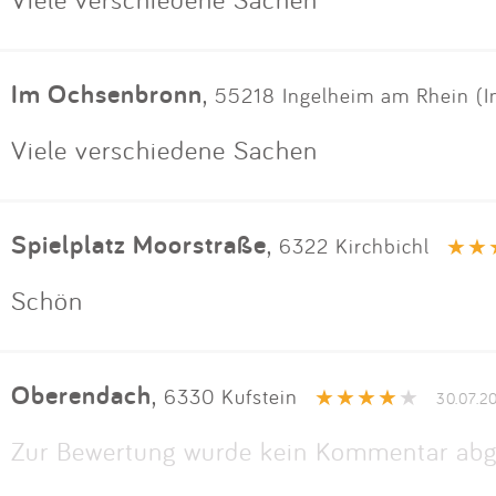
Im Ochsenbronn
,
55218 Ingelheim am Rhein (I
Viele verschiedene Sachen
Spielplatz Moorstraße
,
6322 Kirchbichl
Schön
Oberendach
,
6330 Kufstein
30.07.2
Zur Bewertung wurde kein Kommentar abg