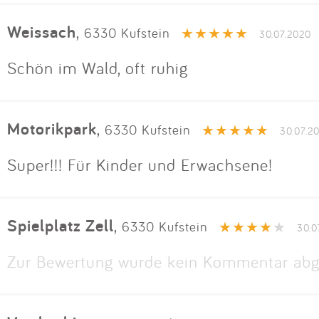
Weissach
,
6330 Kufstein
30.07.2020
Schön im Wald, oft ruhig
Motorikpark
,
6330 Kufstein
30.07.2
Super!!! Für Kinder und Erwachsene!
Spielplatz Zell
,
6330 Kufstein
30.0
Zur Bewertung wurde kein Kommentar abg