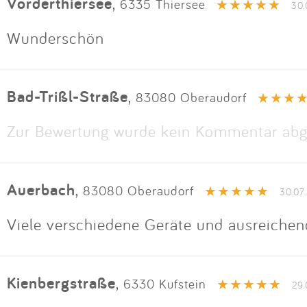
Vorderthiersee
,
6335 Thiersee
30.
Wunderschön
Bad-Trißl-Straße
,
83080 Oberaudorf
Zur Bewertung wurde kein Kommentar abg
Auerbach
,
83080 Oberaudorf
30.07
Viele verschiedene Geräte und ausreichen
Kienbergstraße
,
6330 Kufstein
29.