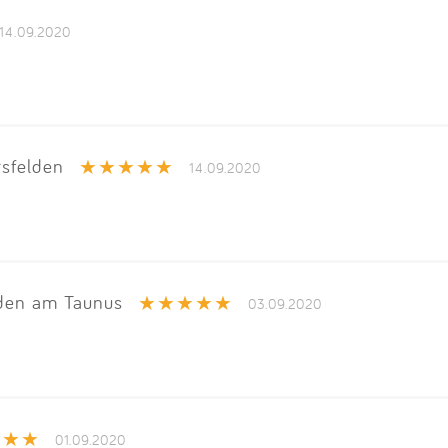
Impressum
14.09.2020
Anmelden
sfelden
14.09.2020
den am Taunus
03.09.2020
01.09.2020