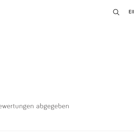
E
Suchen
Eintragen
App
Blog
Partner
ewertungen abgegeben
Kontakt