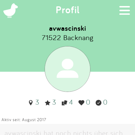
×
Profil
avwascinski
71522 Backnang
Suchen
Eintragen
App
Blog
3
3
4
0
0
Partner
Kontakt
Aktiv seit: August 2017
avwascinski hat noch nichts über sich