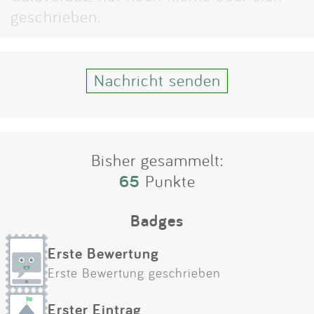
Impressum
geschrieben.
Anmelden
Nachricht senden
Bisher gesammelt:
65
Punkte
Badges
Erste Bewertung
Erste Bewertung geschrieben
Erster Eintrag