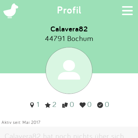
×
Profil
Calavera82
44791 Bochum
Suchen
Eintragen
App
Blog
1
2
0
0
0
Partner
Kontakt
Aktiv seit: Mai 2017
Calavera82 hat noch nichts über sich