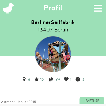
×
Profil
BerlinerSeilfabrik
13407 Berlin
Suchen
Eintragen
App
Blog
8
12
59
1
0
Partner
Kontakt
Aktiv seit: Januar 2015