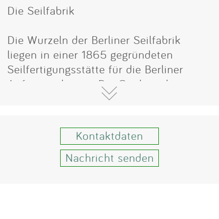
Impressum
Die Seilfabrik
Anmelden
Die Wurzeln der Berliner Seilfabrik
liegen in einer 1865 gegründeten
Seilfertigungsstätte für die Berliner
Aufzugs­industrie. Die Qualität der
Berliner Seile hat weltweite Bedeutung
erreicht.
Kontaktdaten
Anfang der siebziger Jahre wurden die
ersten Raumnetze als Klettergeräte
Nachricht senden
entwickelt. In den über 40 Jahren, in
denen wir uns mit Kinderspielgeräten
beschäftigen, ist unter Einbeziehung
kreativer Ideen und kompetenter