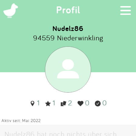
×
Profil
Nudelz86
94559 Niederwinkling
Suchen
Eintragen
App
Blog
1
1
2
0
0
Partner
Kontakt
Aktiv seit: Mai 2022
Nudelz86 hat noch nichts über sich