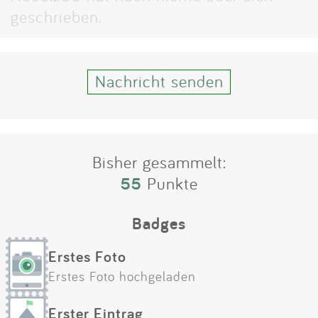
Impressum
geschrieben.
Anmelden
Nachricht senden
Bisher gesammelt:
55
Punkte
Badges
Erstes Foto
Erstes Foto hochgeladen
Erster Eintrag