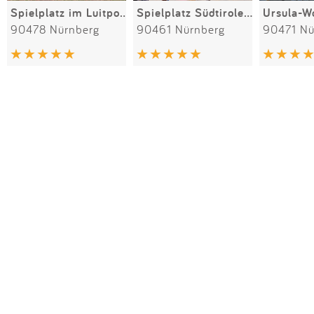
Spielplatz im Luitpoldhain
Spielplatz Südtiroler Platz
90478 Nürnberg
90461 Nürnberg
90471 Nü