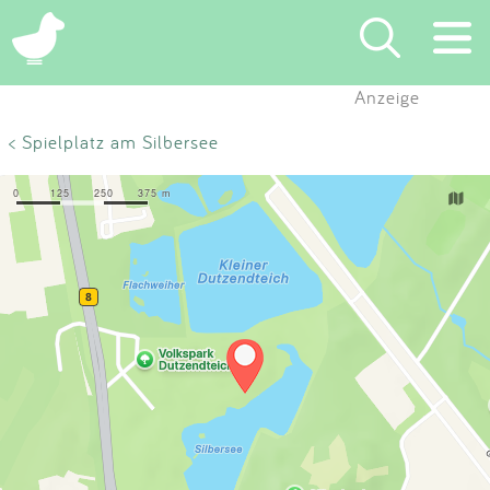
×
Anzeige
Suchen
< Spielplatz am Silbersee
Eintragen
App
Blog
Partner
Kontakt