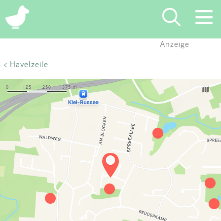
×
Anzeige
Suchen
< Havelzeile
Eintragen
App
Blog
Partner
Kontakt