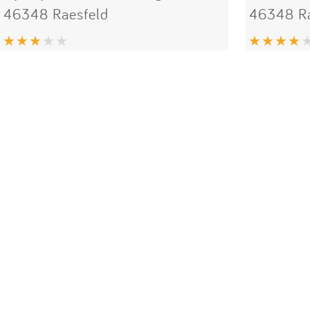
46348 Raesfeld
46348 Ra