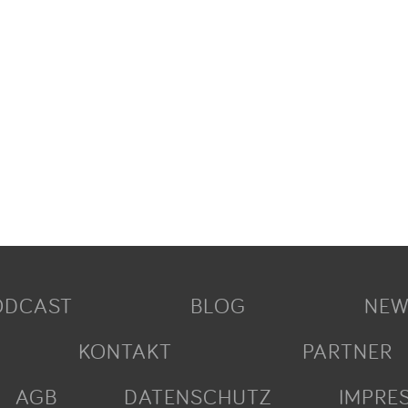
ODCAST
BLOG
NEW
KONTAKT
PARTNER
AGB
DATENSCHUTZ
IMPRE