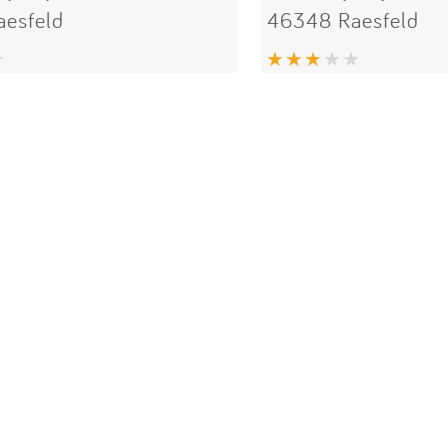
esfeld
46348 Raesfeld