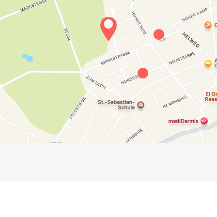
Impressum
Anmelden