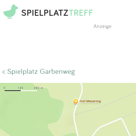
SPIELPLATZ
TREFF
Anzeige
< Spielplatz Garbenweg