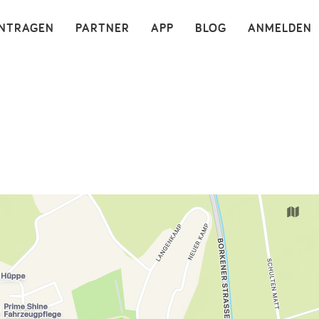
×
INTRAGEN
PARTNER
APP
BLOG
ANMELDEN