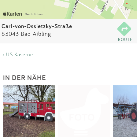
Impressum
Anmelden
Carl-von-Ossietzky-Straße
83043 Bad Aibling
ROUTE
< US Kaserne
IN DER NÄHE