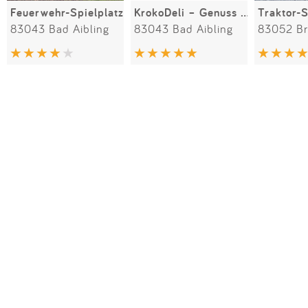
Feuerwehr-Spielplatz
KrokoDeli – Genuss und Spiel
Traktor-S
83043 Bad Aibling
83043 Bad Aibling
83052 B