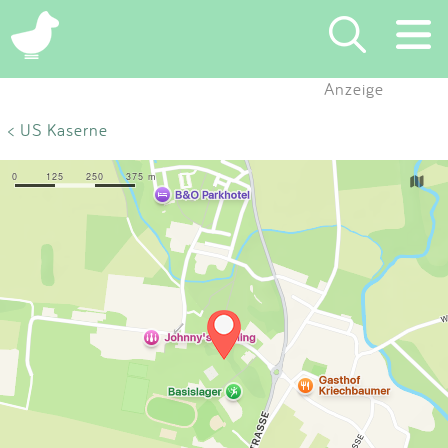
×
Anzeige
Suchen
< US Kaserne
Eintragen
App
Blog
Partner
Kontakt