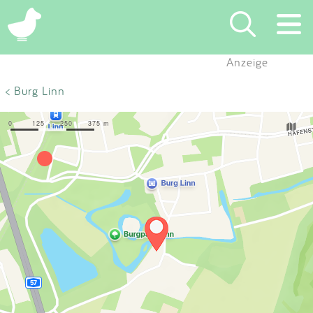
×
Anzeige
Suchen
< Burg Linn
Eintragen
App
Blog
Partner
Kontakt