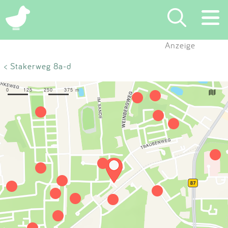
×
Anzeige
Suchen
< Stakerweg 8a-d
Eintragen
App
Blog
Partner
Kontakt