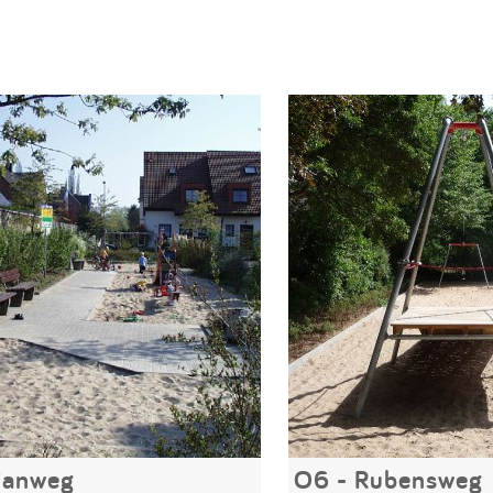
zianweg
O6 - Rubensweg