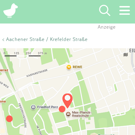
×
Anzeige
Suchen
< Aachener Straße / Krefelder Straße
Eintragen
App
Blog
Partner
Kontakt