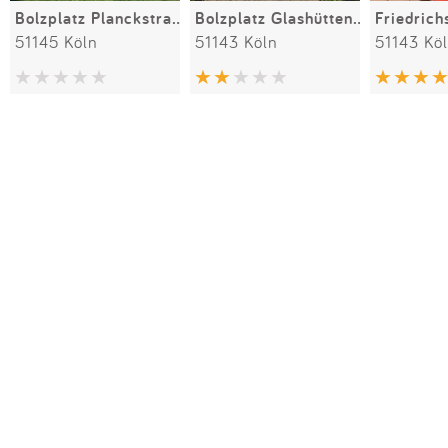
Bolzplatz Planckstraße / Bonner Straße
Bolzplatz Glashüttenstraße
Friedrich
51145 Köln
51143 Köln
51143 Kö