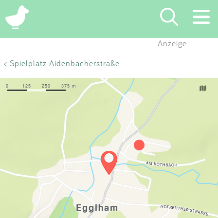
×
Anzeige
Suchen
< Spielplatz Aidenbacherstraße
Eintragen
App
Blog
Partner
Kontakt