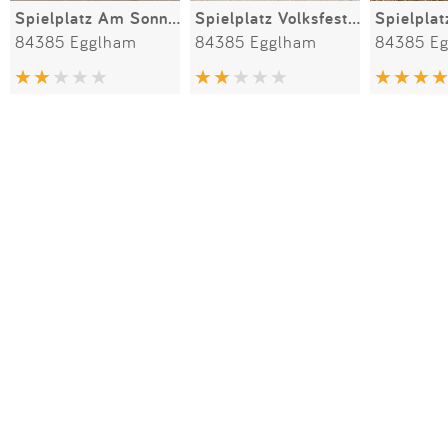
Spielplatz Am Sonnenhang
Spielplatz Volksfestwiese
84385 Egglham
84385 Egglham
84385 E