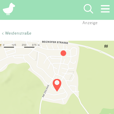
×
Anzeige
Suchen
< Weidenstraße
Eintragen
App
Blog
Partner
Kontakt