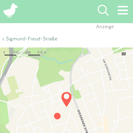
×
Anzeige
Suchen
< Sigmund-Freud-Straße
Eintragen
App
Blog
Partner
Kontakt