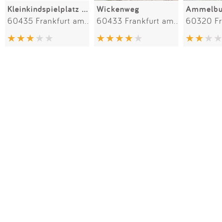
Kleinkindspielplatz Eckenheim
Wickenweg
Ammelbu
60435 Frankfurt am Main
60433 Frankfurt am Main