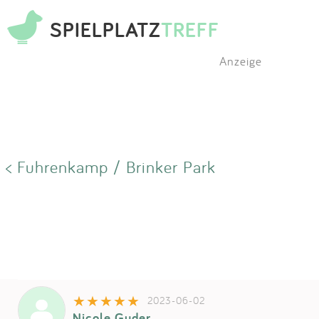
SPIELPLATZ
TREFF
Anzeige
< Fuhrenkamp / Brinker Park
2023-06-02
Nicole Guder