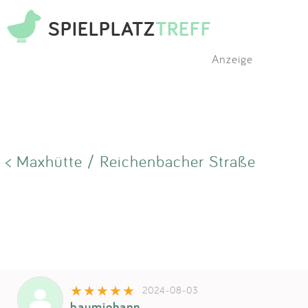
SPIELPLATZ
TREFF
Anzeige
< Maxhütte / Reichenbacher Straße
2024-08-03
baumjohann