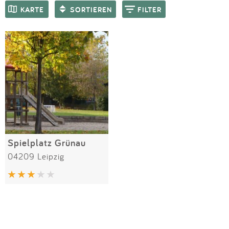
Impressum
Meiste Bewertungen
SPIELGERÄTE
KARTE
SORTIEREN
FILTER
Anmelden
Spielplatz Grünau
04209 Leipzig