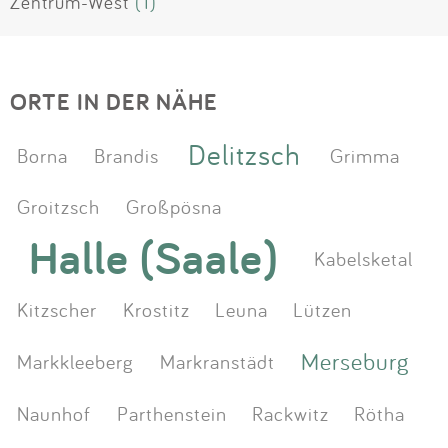
Zentrum-West
(1)
ORTE IN DER NÄHE
Delitzsch
Borna
Brandis
Grimma
Groitzsch
Großpösna
Halle (Saale)
Kabelsketal
Kitzscher
Krostitz
Leuna
Lützen
Merseburg
Markkleeberg
Markranstädt
Naunhof
Parthenstein
Rackwitz
Rötha