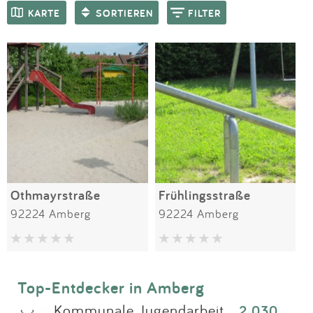
Impressum
Meiste Bewertungen
SPIELGERÄTE
KARTE
SORTIEREN
FILTER
Anmelden
Othmayrstraße
Frühlingsstraße
92224 Amberg
92224 Amberg
Top-Entdecker in Amberg
Kommunale Jugendarbeit
2.030