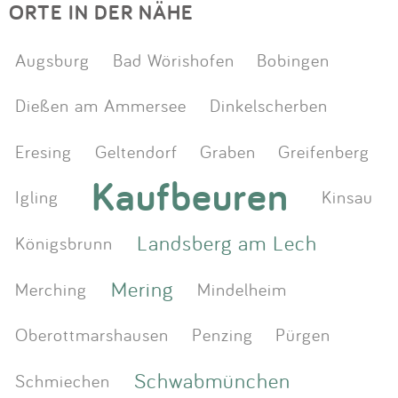
ORTE IN DER NÄHE
Augsburg
Bad Wörishofen
Bobingen
Dießen am Ammersee
Dinkelscherben
Eresing
Geltendorf
Graben
Greifenberg
Kaufbeuren
Igling
Kinsau
Landsberg am Lech
Königsbrunn
Mering
Merching
Mindelheim
Oberottmarshausen
Penzing
Pürgen
Schwabmünchen
Schmiechen