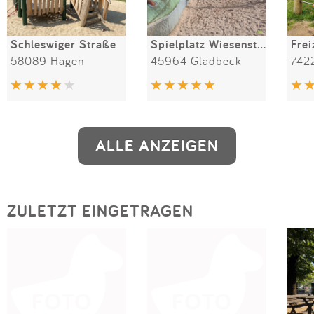
Schleswiger Straße
Spielplatz Wiesenstraße
58089 Hagen
45964 Gladbeck
742
ALLE ANZEIGEN
ZULETZT EINGETRAGEN