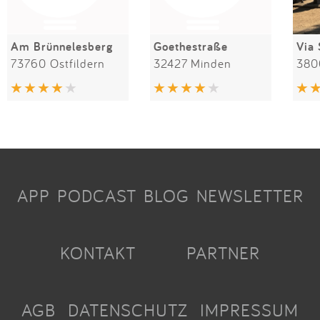
Am Brünnelesberg
Goethestraße
Via 
73760 Ostfildern
32427 Minden
APP
PODCAST
BLOG
NEWSLETTER
KONTAKT
PARTNER
AGB
DATENSCHUTZ
IMPRESSUM